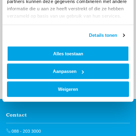
partners kunnen deze gegevens combineren met andere
informatie die u aan ze heeft verstrekt of die ze hebben
verzameld op basis van uw gebruik van hun services.
Nog geen account?
Details tonen
Maak hem meteen aan!
Alles toestaan
Dan kun je veel zaken meteen online regelen op
een moment dat het jou uitkomt.
Aanpassen
Account aanmaken
Weigeren
Contact
Contactinformatie
088 - 203 3000