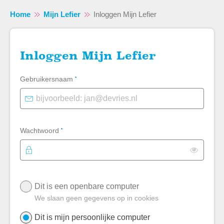
Home
Mijn Lefier
Inloggen Mijn Lefier
Inloggen Mijn Lefier
Verplicht veld
Naar hoofdinhoud
Naar hoofdnavigatiemenu
Naar zoeken
Gebruikersnaam
*
Verplicht veld
Wachtwoord
*
Toon
Login - Inloggen Mijn Lefier
Dit is een openbare computer
We slaan geen gegevens op in cookies
Dit is mijn persoonlijke computer