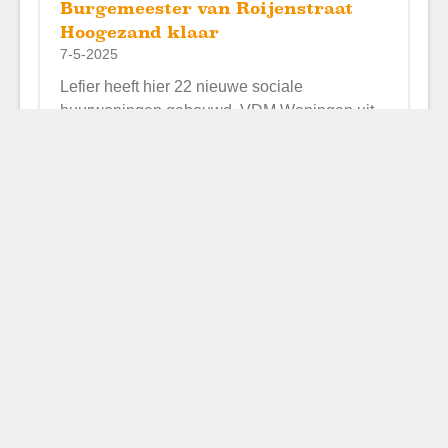
Burgemeester van Roijenstraat
Hoogezand klaar
7-5-2025
Lefier heeft hier 22 nieuwe sociale
huurwoningen gebouwd. VDM Woningen uit
Drogeham heeft de woningen gebouwd op
basis van houtskeletbouw. In april 2025
kregen de eerste nieuwe huurders de sleutel.
Lees
Selecteer een pagina
1
2
3