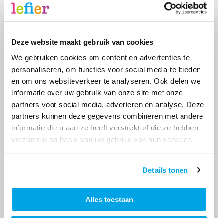
Feestelijke start bouw nieuwe
woningen in Schildwolde en
Deze website maakt gebruik van cookies
Slochteren
28-11-2025
We gebruiken cookies om content en advertenties te
personaliseren, om functies voor social media te bieden
In Schildwolde en Slochteren worden in totaal
en om ons websiteverkeer te analyseren. Ook delen we
89 nieuwe, duurzame en gasloze woningen
informatie over uw gebruik van onze site met onze
gebouwd. Op 27 november vierden
partners voor social media, adverteren en analyse. Deze
woningcorporatie Lefier, de gemeente
partners kunnen deze gegevens combineren met andere
Midden-Groningen, Nationaal Coördinator
informatie die u aan ze heeft verstrekt of die ze hebben
Groningen (NCG) en ontwikkelende bouwer
verzameld op basis van uw gebruik van hun services.
Trebbe de start van de nieuwbouw.
Lees
Details tonen
Alles toestaan