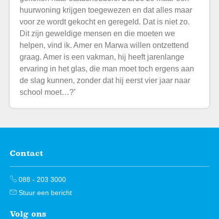
huurwoning krijgen toegewezen en dat alles maar
voor ze wordt gekocht en geregeld. Dat is niet zo.
Dit zijn geweldige mensen en die moeten we
helpen, vind ik. Amer en Marwa willen ontzettend
graag. Amer is een vakman, hij heeft jarenlange
ervaring in het glas, die man moet toch ergens aan
de slag kunnen, zonder dat hij eerst vier jaar naar
school moet…?’
Contact
Contactinformatie
088 - 203 3000
Stuur een bericht
Volg ons