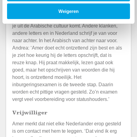
Samen met zijn taalcoach Andrea Schinkel,
vrijwilliger via het Noorderpoortcollege, werkt Amer
Weigeren
hard aan zijn Nederlands. Dat is niet eenvoudig als
je uit de Arabische cultuur komt. Andere klanken,
andere letters en in Nederland schrijf je van voor
naar achter. In het Arabisch van achter naar voor.
Andrea: ‘Amer doet echt ontzettend zijn best en als
je ziet hoe keurig hij de letters opschrijft, dat is
reuze knap. Hij praat makkelijk, lezen gaat ook
goed, maar het opschrijven van woorden die hij
hoort, is ontzettend moeilijk. Het
inburgeringsexamen is de tweede stap. Daarin
worden echt pittige vragen gesteld. Zo’n examen
vergt veel voorbereiding voor statushouders.’
Vrijwilliger
Amer merkt dat niet elke Nederlander erop gesteld
is om contact met hem te leggen. ‘Dat vind ik erg