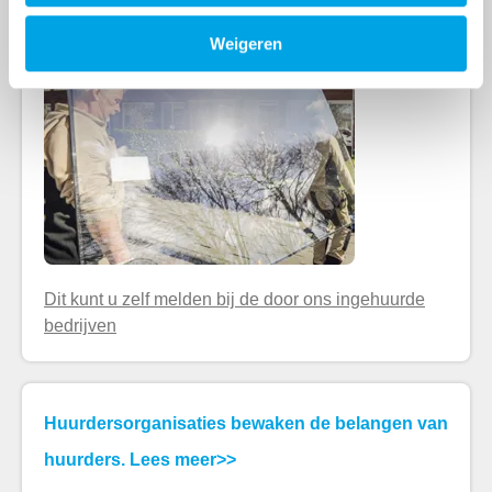
CV-storing, glasschade of rioolverstopping?
Borger-Odoorn
Overlast melden
Weigeren
Postadres
Klacht dienstverlening melden
Postbus 2102
7801 CC Emmen

Huur opzeggen
Dit kunt u zelf melden bij de door ons ingehuurde
bedrijven
Huur betalen
Huurdersorganisaties bewaken de belangen van
Verhuurdersverklaring aanvragen
huurders. Lees meer>>