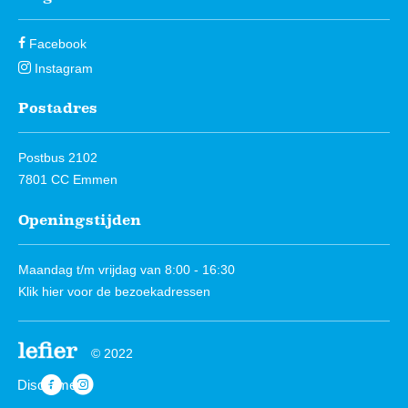
Facebook
Instagram
Compliment geven
Postadres
Postbus 2102
Aardbevingsschade melden
7801 CC Emmen
Openingstijden
Woonfraude melden
Maandag t/m vrijdag van 8:00 - 16:30
Klik hier
voor de bezoekadressen
© 2022
Disclaimer
https://www.facebook.com/Lefierwonen
https://www.instagram.com/lefierwonen