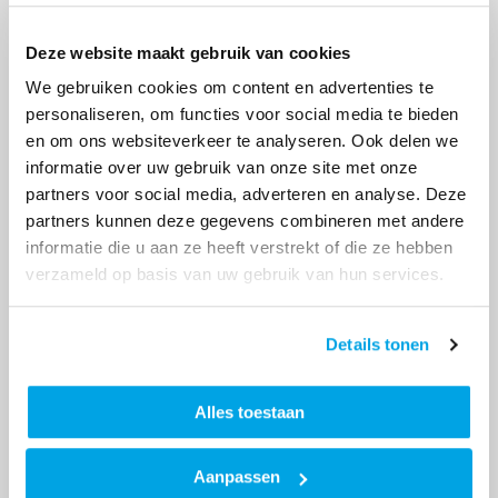
Hulp bij het inschrijven bij Thuiskompas
Deze website maakt gebruik van cookies
(Woningnet gaat via WIJ Team).
We gebruiken cookies om content en advertenties te
Hulp bij het opzeggen van de huur.
personaliseren, om functies voor social media te bieden
en om ons websiteverkeer te analyseren. Ook delen we
Hulp bij het bestellen van sleutels.
informatie over uw gebruik van onze site met onze
Hulp bij het uploaden documenten Thuiskompas,
partners voor social media, adverteren en analyse. Deze
WoningNet of Room
partners kunnen deze gegevens combineren met andere
informatie die u aan ze heeft verstrekt of die ze hebben
Hulp bij het invullen van een aanvraagformulier
verzameld op basis van uw gebruik van hun services.
voor 'Zelf klussen'.
Zelf regelen
(Bezoek)adressen
Details tonen
Emmen
Stadskanaal
Alles toestaan
Reparatie melden
Groningen
Aanpassen

Midden-Groningen