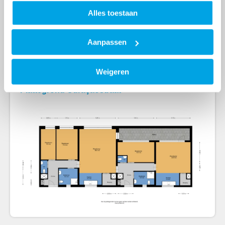
Informatie Curaçaostraat
Alles toestaan
Flyer Mantelzorgwoningen
Aanpassen
1 MB
Weigeren
Plattegrond Curaçaostraat