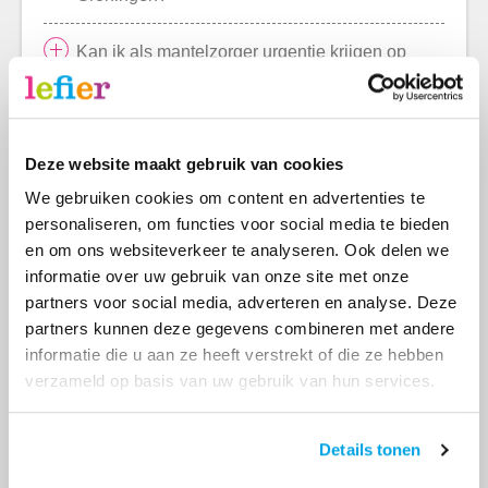
Kan ik als mantelzorger urgentie krijgen op
een woning?
Hoe ziet een mantelzorgcombinatie aan de
Curaçaostraat eruit?
Deze website maakt gebruik van cookies
We gebruiken cookies om content en advertenties te
Kan ik als mantelzorger ook medehuurder
personaliseren, om functies voor social media te bieden
worden?
en om ons websiteverkeer te analyseren. Ook delen we
informatie over uw gebruik van onze site met onze
Hoe krijg ik een verklaring van een lokaal
partners voor social media, adverteren en analyse. Deze
steunpunt Mantelzorg?
partners kunnen deze gegevens combineren met andere
informatie die u aan ze heeft verstrekt of die ze hebben
verzameld op basis van uw gebruik van hun services.
Meer (5)
Details tonen