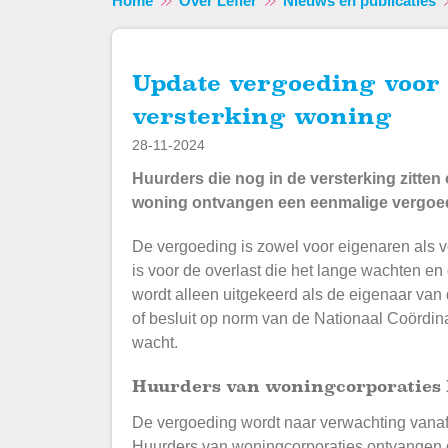
Home
Over Lefier
Nieuws en publicaties
Update vergoeding voor huurders die nog wachten op
versterking woning
28-11-2024
Huurders die nog in de versterking zitten
woning ontvangen een eenmalige vergoed
De vergoeding is zowel voor eigenaren als v
is voor de overlast die het lange wachten e
wordt alleen uitgekeerd als de eigenaar van 
of besluit op norm van de Nationaal Coördi
wacht.
Huurders van woningcorporaties 
De vergoeding wordt naar verwachting vanaf 
Huurders van woningcorporaties ontvangen d