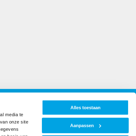
Openingstijden
Alles toestaan
al media te
Maandag t/m vrijdag van 8:00 - 16:30
van onze site
Aanpassen
Klik hier
voor de bezoekadressen
 gegevens