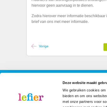
hiervoor geen aanvraag in te dienen.
Zodra hierover meer informatie beschikbaar 
brief van ons met meer informatie.
Vorige
Contact
Contactinformatie
Volg 
Deze website maakt gebru
We gebruiken cookies om c
088 - 203 3000
Face
bieden en om ons websitev
met onze partners voor so
Stuur een bericht
Inst