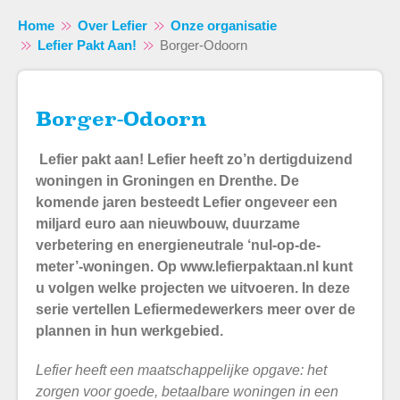
Home
Over Lefier
Onze organisatie
Lefier Pakt Aan!
Borger-Odoorn
Borger-Odoorn
Naar hoofdinhoud
Naar hoofdnavigatiemenu
Naar zoeken
Lefier pakt aan! Lefier heeft zo’n dertigduizend
woningen in Groningen en Drenthe. De
komende jaren besteedt Lefier ongeveer een
miljard euro aan nieuwbouw, duurzame
verbetering en energieneutrale ‘nul-op-de-
meter’-woningen. Op www.lefierpaktaan.nl kunt
u volgen welke projecten we uitvoeren. In deze
serie vertellen Lefiermedewerkers meer over de
plannen in hun werkgebied.
Lefier heeft een maatschappelijke opgave: het
zorgen voor goede, betaalbare woningen in een