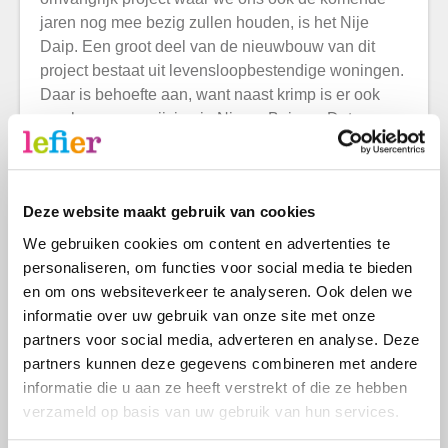
jaren nog mee bezig zullen houden, is het Nije
Daip. Een groot deel van de nieuwbouw van dit
project bestaat uit levensloopbestendige woningen.
Daar is behoefte aan, want naast krimp is er ook
sprake van vergrijzing in Nieuw-Buinen. Dat
betekent dat we ervoor moeten zorgen dat er ook
genoeg woningen beschikbaar zijn voor ouderen.
Naast de verduurzaming van minimaal 82
Deze website maakt gebruik van cookies
woningen zullen we in heel Nieuw-Buinen de
komende jaren nog veel woningen verbeteren naar
We gebruiken cookies om content en advertenties te
nul-op-de-meter-woningen.”
personaliseren, om functies voor social media te bieden
en om ons websiteverkeer te analyseren. Ook delen we
informatie over uw gebruik van onze site met onze
partners voor social media, adverteren en analyse. Deze
partners kunnen deze gegevens combineren met andere
informatie die u aan ze heeft verstrekt of die ze hebben
verzameld op basis van uw gebruik van hun services.