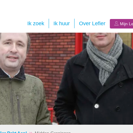
Ik zoek
Ik huur
Over Lefier
Mijn Le