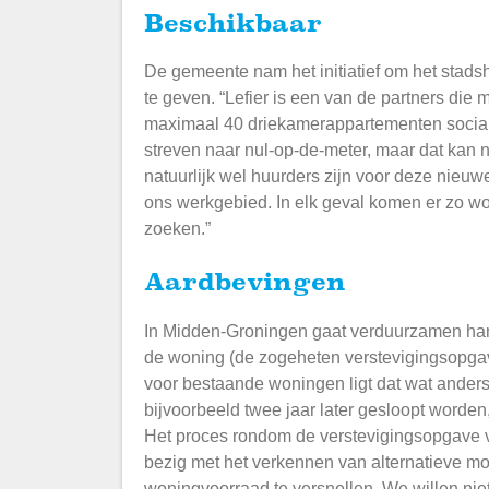
Beschikbaar
De gemeente nam het initiatief om het stad
te geven. “Lefier is een van de partners die 
maximaal 40 driekamerappartementen social
streven naar nul-op-de-meter, maar dat kan ni
natuurlijk wel huurders zijn voor deze nieu
ons werkgebied. In elk geval komen er zo w
zoeken.”
Aardbevingen
In Midden-Groningen gaat verduurzamen ha
de woning (de zogeheten verstevigingsopga
voor bestaande woningen ligt dat wat ande
bijvoorbeeld twee jaar later gesloopt worden,
Het proces rondom de verstevigingsopgave v
bezig met het verkennen van alternatieve m
woningvoorraad te versnellen. We willen ni