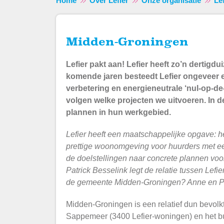
Home
Over Lefier
Onze organisatie
Le
Midden-Groningen
Lefier pakt aan! Lefier heeft zo’n dertig
komende jaren besteedt Lefier ongeveer 
verbetering en energieneutrale ‘nul-op-d
volgen welke projecten we uitvoeren. In d
plannen in hun werkgebied.
Lefier heeft een maatschappelijke opgave: 
prettige woonomgeving voor huurders met ee
de doelstellingen naar concrete plannen v
Patrick Besselink legt de relatie tussen Lefi
de gemeente Midden-Groningen? Anne en Pat
Midden-Groningen is een relatief dun bevol
Sappemeer (3400 Lefier-woningen) en het bu