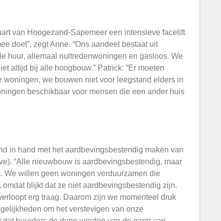
shart van Hoogezand-Sapemeer een intensieve facelift
mee doet”, zegt Anne. “Ons aandeel bestaat uit
e huur, allemaal nultredenwoningen en gasloos. We
et altijd bij alle hoogbouw.” Patrick: “Er moeten
we woningen, we bouwen niet voor leegstand elders in
oningen beschikbaar voor mensen die een ander huis
nd in hand met het aardbevingsbestendig maken van
ve). “Alle nieuwbouw is aardbevingsbestendig, maar
rs. We willen geen woningen verduurzamen die
 omdat blijkt dat ze niet aardbevingsbestendig zijn.
erloopt erg traag. Daarom zijn we momenteel druk
ogelijkheden om het verstevigen van onze
et dat huurders de dupe worden van de gang van