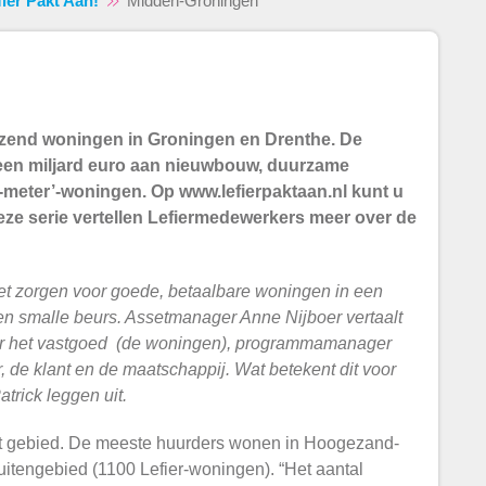
fier Pakt Aan!
Midden-Groningen
duizend woningen in Groningen en Drenthe. De
een miljard euro aan nieuwbouw, duurzame
e-meter’-woningen. Op www.lefierpaktaan.nl kunt u
eze serie vertellen Lefiermedewerkers meer over de
het zorgen voor goede, betaalbare woningen in een
n smalle beurs. Assetmanager Anne Nijboer vertaalt
oor het vastgoed (de woningen), programmamanager
er, de klant en de maatschappij. Wat betekent dit voor
rick leggen uit.
kt gebied. De meeste huurders wonen in Hoogezand-
itengebied (1100 Lefier-woningen). “Het aantal