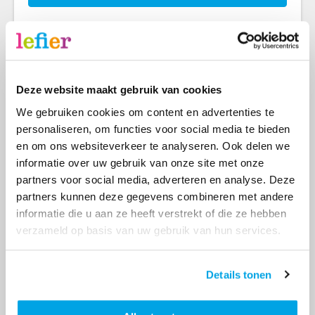
Zelf iets aan je huis veranderen
Wil je zelf iets veranderen aan je huis of kamer?
Deze website maakt gebruik van cookies
Vaak kan dat. Maar je moet wel toestemming
We gebruiken cookies om content en advertenties te
vragen. Dit kan via onze website. Je bent zelf
personaliseren, om functies voor social media te bieden
verantwoordelijk voor de kosten en het onderhoud
en om ons websiteverkeer te analyseren. Ook delen we
van dingen die je verandert. Als je geen
informatie over uw gebruik van onze site met onze
toestemming hebt, moet je de verandering
partners voor social media, adverteren en analyse. Deze
weghalen als wij daarom vragen.
partners kunnen deze gegevens combineren met andere
informatie die u aan ze heeft verstrekt of die ze hebben
verzameld op basis van uw gebruik van hun services.
Er zijn verschillende soorten
huurcontracten
Details tonen