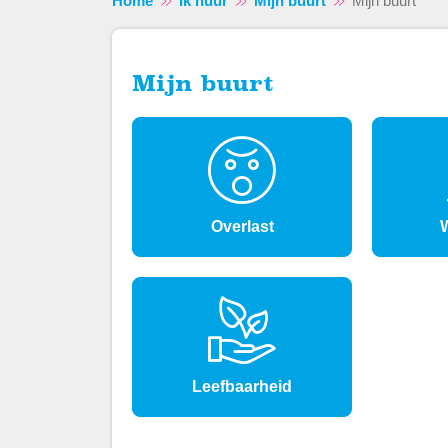
Home
Ik huur
Mijn buurt
Mijn buurt
Mijn buurt
Overlast
W
Leefbaarheid