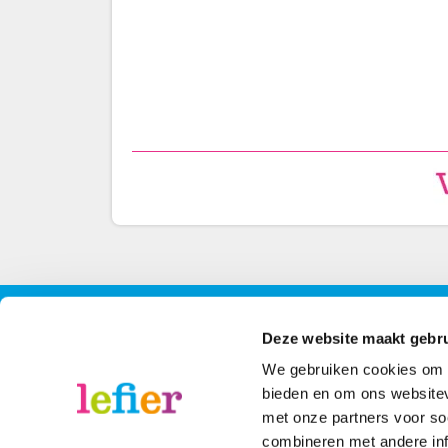
Contact
Contactinformatie
Volg 
Deze website maakt gebru
We gebruiken cookies om c
088 - 203 3000
Face
bieden en om ons websitev
met onze partners voor so
Stuur een bericht
Inst
combineren met andere inf