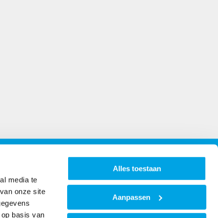
s
Openingstijden
Alles toestaan
al media te
Maandag t/m vrijdag van 8:00 - 16:30
van onze site
Aanpassen
Klik hier
voor de bezoekadressen
 gegevens
 op basis van