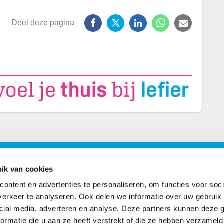
Facebook
X
LinkedIn
WhatsApp
E-
Deel deze pagina
mailadre
ons
Postadres
ik van cookies
ontent en advertenties te personaliseren, om functies voor soci
book
Postbus 2102
erkeer te analyseren. Ook delen we informatie over uw gebruik 
7801 CC Emmen
cial media, adverteren en analyse. Deze partners kunnen deze
agram
ormatie die u aan ze heeft verstrekt of die ze hebben verzameld