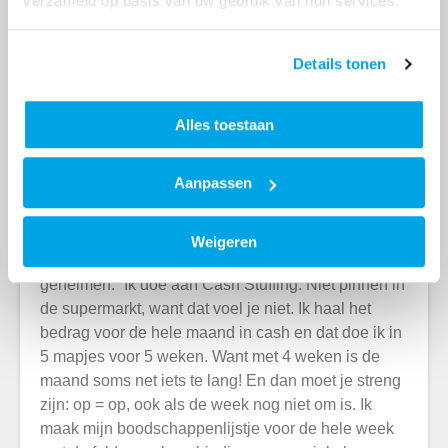
verzameld op basis van uw gebruik van hun services.
waarop je niks uitgeeft. Nul euro.
Zoek alvast een leuk, gratis uitje voor het
Details tonen
weekend. Deze week: Musselkanaal on Wheels,
veel te zien, auto’s, motoren, muziekje erbij en
het kost niks!
Alles toestaan
Zoek 1 of meer abonnementen die je deze week
pauzeert of voorgoed opzegt.
Aanpassen
Martina’s eigen geheim, in een huishouden van vier
Weigeren
met een uitkering? Dat zijn eigenlijk een paar
geheimen. “Ik doe aan Cash Stuffing. Niet pinnen in
de supermarkt, want dat voel je niet. Ik haal het
bedrag voor de hele maand in cash en dat doe ik in
5 mapjes voor 5 weken. Want met 4 weken is de
maand soms net iets te lang! En dan moet je streng
zijn: op = op, ook als de week nog niet om is. Ik
maak mijn boodschappenlijstje voor de hele week