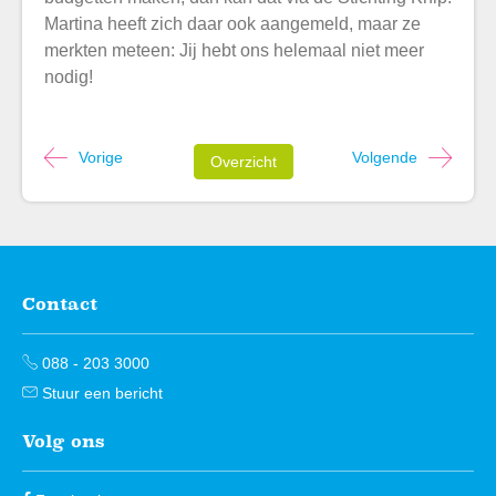
Martina heeft zich daar ook aangemeld, maar ze
merkten meteen: Jij hebt ons helemaal niet meer
nodig!
Vorige
Volgende
Overzicht
Contact
Contactinformatie
088 - 203 3000
Stuur een bericht
Volg ons