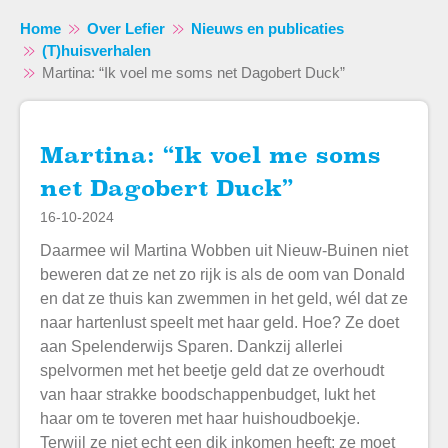
Home
Over Lefier
Nieuws en publicaties
(T)huisverhalen
Martina: “Ik voel me soms net Dagobert Duck”
Martina: “Ik voel me soms
Naar hoofdinhoud
Naar hoofdnavigatiemenu
Naar zoeken
net Dagobert Duck”
16-10-2024
Daarmee wil Martina Wobben uit Nieuw-Buinen niet
beweren dat ze net zo rijk is als de oom van Donald
en dat ze thuis kan zwemmen in het geld, wél dat ze
naar hartenlust speelt met haar geld. Hoe? Ze doet
aan Spelenderwijs Sparen. Dankzij allerlei
spelvormen met het beetje geld dat ze overhoudt
van haar strakke boodschappenbudget, lukt het
haar om te toveren met haar huishoudboekje.
Terwijl ze niet echt een dik inkomen heeft; ze moet