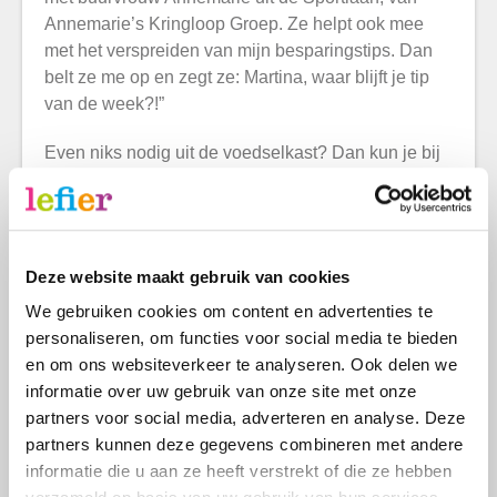
Annemarie’s Kringloop Groep. Ze helpt ook mee
met het verspreiden van mijn besparingstips. Dan
belt ze me op en zegt ze: Martina, waar blijft je tip
van de week?!”
Even niks nodig uit de voedselkast? Dan kun je bij
Martina altijd terecht voor een gratis tip om te
besparen. Via haar appgroep. Haar eettafel ligt
altijd vol met studiemateriaal voor nieuwe tips waar
je wat mee kunt. Het boekje ‘Grip op Huishouden'
Deze website maakt gebruik van cookies
bijvoorbeeld. De rest vindt ze wel op internet.
We gebruiken cookies om content en advertenties te
Oktober is tot ‘Budgetmaand’ gedoopt. Martina
personaliseren, om functies voor social media te bieden
noemt een paar nuttige ingrepen:
en om ons websiteverkeer te analyseren. Ook delen we
Maak een boodschappenlijstje voor de hele
informatie over uw gebruik van onze site met onze
week. Hou je daar ook echt aan, anders helpt het
partners voor social media, adverteren en analyse. Deze
niet!
partners kunnen deze gegevens combineren met andere
informatie die u aan ze heeft verstrekt of die ze hebben
Hou een keer een No Spend Day. De dag